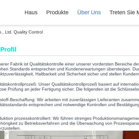
Haus
Produkte
Über Uns
Treten Sie 
 Ltd. Quality Control
Profil
serer Fabrik ist Qualitätskontrolle einer unserer vordersten Bereiche 
ohen Standards entsprechen und Kundenerwartungen übersteigen. Durch
ktzuverlässigkeit, Haltbarkeit und Sicherheit sicher und stellen Kund
itätskontrollprozeß: Unser Qualitätskontrollprozeß basiert auf internat
rose Prüfung an jeder Fertigung sicher. Die folgenden ist die Schlüssels
stoff-Beschaffung: Wir arbeiten mit zuverlässigen Lieferanten zusamme
itätsstandards entsprechen und notwendige Kontrollen und Bestätigu
duktion prozesskontrolliert: Wir führen strenges Produktionsmanagemen
hörigkeit zu Betriebsverfahren und die Überwachung von Prozessparam
rzustellen.