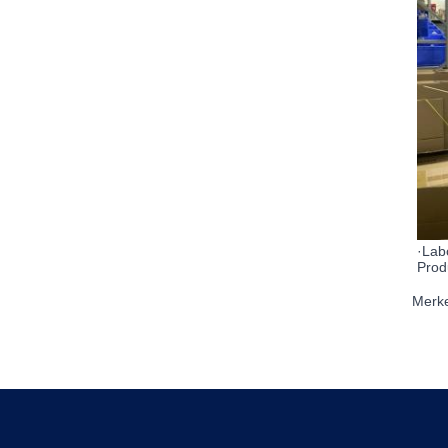
·Lab
Prod
Merke