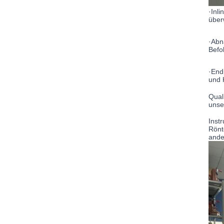
·Inl
über
·Abn
Befo
·End
und 
Qual
unse
Inst
Rönt
ande