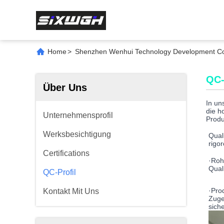
Home
>
Shenzhen Wenhui Technology Development Co.,
QC-
Über Uns
In un
die h
Unternehmensprofil
Produ
Werksbesichtigung
Qual
rigo
Certifications
·Roh
Qual
QC-Profil
·Pro
Kontakt Mit Uns
Zuge
siche