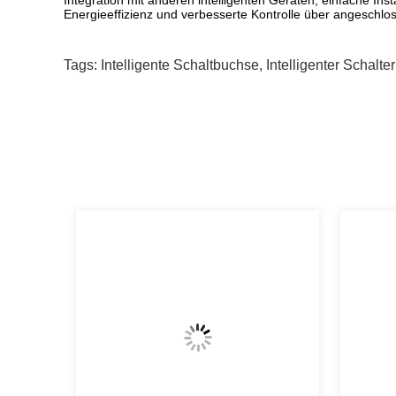
Integration mit anderen intelligenten Geräten, einfache In
Energieeffizienz und verbesserte Kontrolle über angeschl
Tags:
Intelligente Schaltbuchse
,
Intelligenter Schalte