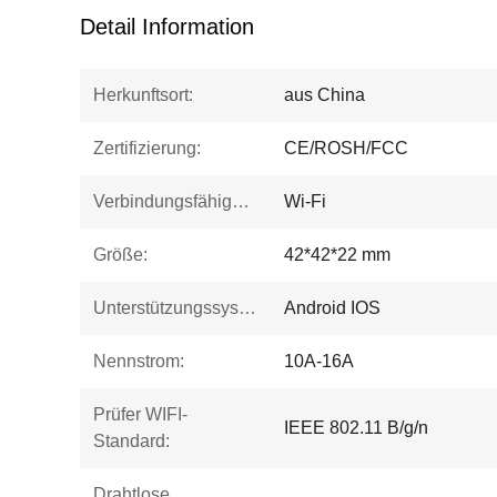
Detail Information
Herkunftsort:
aus China
Zertifizierung:
CE/ROSH/FCC
Verbindungsfähigkeit:
Wi-Fi
Größe:
42*42*22 mm
Unterstützungssystem:
Android IOS
Nennstrom:
10A-16A
Prüfer WIFI-
IEEE 802.11 B/g/n
Standard:
Drahtlose