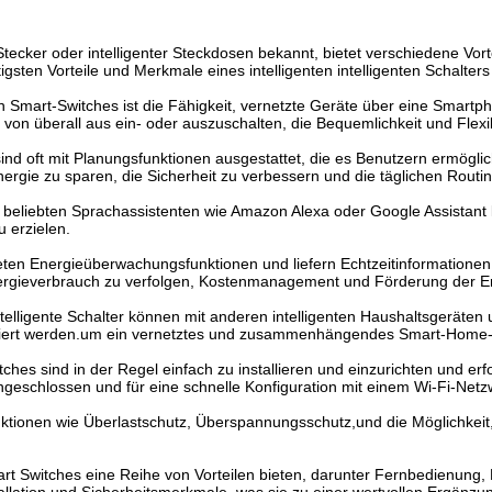
nter Stecker oder intelligenter Steckdosen bekannt, bietet verschiedene 
sten Vorteile und Merkmale eines intelligenten intelligenten Schalters
n Smart-Switches ist die Fähigkeit, vernetzte Geräte über eine Smar
on überall aus ein- oder auszuschalten, die Bequemlichkeit und Flexibi
ind oft mit Planungsfunktionen ausgestattet, die es Benutzern ermögli
ergie zu sparen, die Sicherheit zu verbessern und die täglichen Routin
it beliebten Sprachassistenten wie Amazon Alexa oder Google Assistant
 erzielen.
ieten Energieüberwachungsfunktionen und liefern Echtzeitinformation
ergieverbrauch zu verfolgen, Kostenmanagement und Förderung der Ene
 intelligente Schalter können mit anderen intelligenten Haushaltsgeräte
iert werden.um ein vernetztes und zusammenhängendes Smart-Home-
witches sind in der Regel einfach zu installieren und einzurichten und 
ngeschlossen und für eine schnelle Konfiguration mit einem Wi-Fi-Ne
Funktionen wie Überlastschutz, Überspannungsschutz,und die Möglichkei
rt Switches eine Reihe von Vorteilen bieten, darunter Fernbedienung