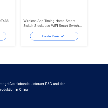
RF433
Wireless App Timing Home Smart
Schalter
Switch Steckdose WiFi Smart Switch
Modul-
mehrere
Interruptor Intelligente Relais
APPfern
Unterstützung Sprachsteuerung
Sprachr
Beste Preis
er größte klebende Lieferant R&D und der
roduktion in China