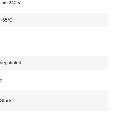
 bis 240 V
℃~65℃
 negotiated
e
Stück