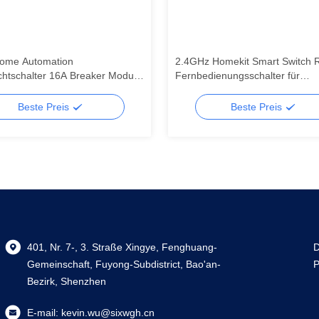
ome Automation
2.4GHz Homekit Smart Switch 
chtschalter 16A Breaker Modul
Fernbedienungsschalter für
art Timer Wandlicht Schalter
Heimautomation unterstützen 
ützung Sprachsteuerung
Funktionen
Beste Preis
Beste Preis
401, Nr. 7-, 3. Straße Xingye, Fenghuang-
D
Gemeinschaft, Fuyong-Subdistrict, Bao'an-
P
Bezirk, Shenzhen
E-mail:
kevin.wu@sixwgh.cn