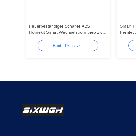
 Button
Feuerbeständiger Schalter ABS
Smart H
mit tuya
Homekit Smart Wechselstrom trieb zwei
Fernleu
auf Aus-Schaltern an
Tuya Sm
Unterst
Beste Preis