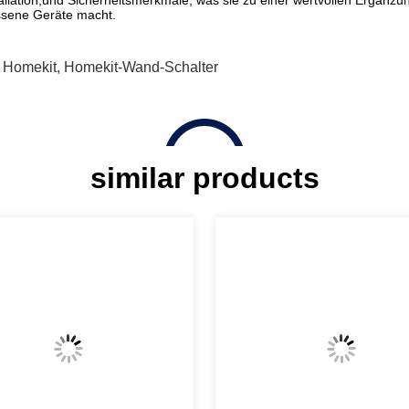
stallation,und Sicherheitsmerkmale, was sie zu einer wertvollen Ergän
ossene Geräte macht.
r Homekit
,
Homekit-Wand-Schalter
similar products