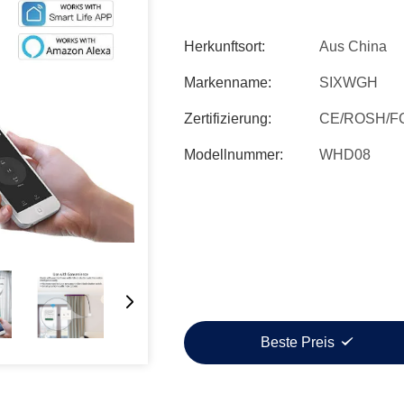
Herkunftsort:
Aus China
Markenname:
SIXWGH
Zertifizierung:
CE/ROSH/F
Modellnummer:
WHD08
Beste Preis