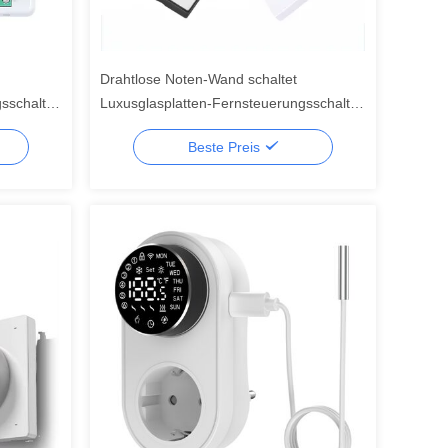
Drahtlose Noten-Wand schaltet
sschalter
Luxusglasplatten-Fernsteuerungsschalter
der Satz-RF433 1gang
Beste Preis