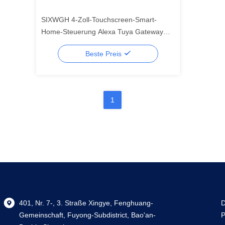
SIXWGH 4-Zoll-Touchscreen-Smart-
Home-Steuerung Alexa Tuya Gateway
eingebaut Zigbee 3.0 Hub
Beste Preis
Sprachsteuerung Wandmontiert AIoT
1
401, Nr. 7-, 3. Straße Xingye, Fenghuang-
D
Gemeinschaft, Fuyong-Subdistrict, Bao'an-
P