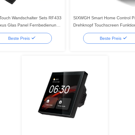
 Touch Wandschalter Sets RF433
SIXWGH Smart Home Control P
xus Glas Panel Fernbedienung
Drehknopf Touchscreen Funktion
Licht Unterstützung
Smart Life App für HLK-Szenen
Beste Preis
Beste Preis
euerung
US/EU Hausautomation