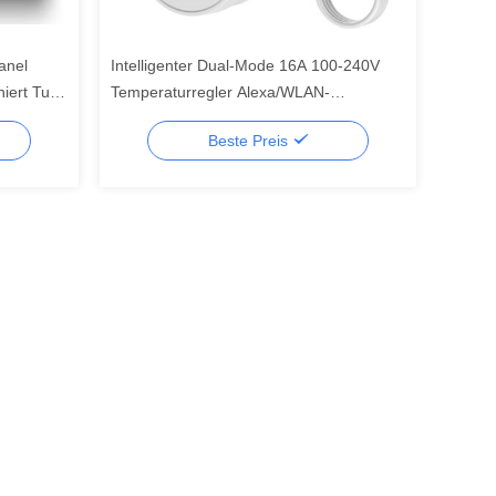
anel
Intelligenter Dual-Mode 16A 100-240V
iert Tuya
Temperaturregler Alexa/WLAN-
steuerung
Konnektivität LED-Drehknopf Temperatur-
Beste Preis
Alarm für Steckdose