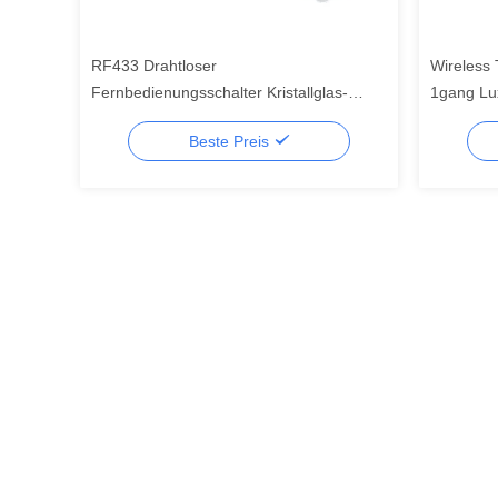
RF433 Drahtloser
Wireless
Fernbedienungsschalter Kristallglas-
1gang Lu
Panel-Touchschalter mit 10A-Schalter
Schalter 
Beste Preis
Sprachst