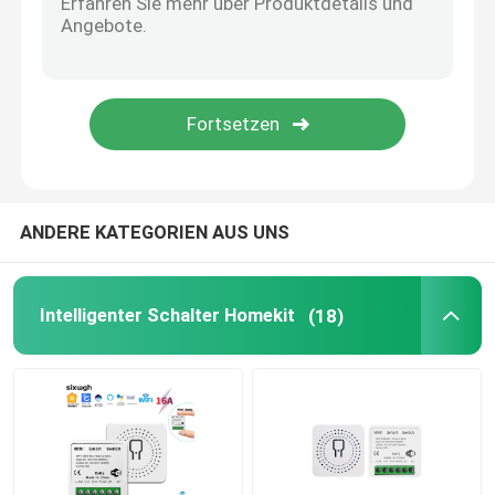
Videotürklingel Wifi
Drahtlose wasserdichte Türklingel
Intelligente WLAN-LED-Glühbirne
ANDERE KATEGORIEN AUS UNS
Touchscreen-Panel für das Smart Home
Intelligenter Schalter Homekit
(18)
Intelligenter Steckdosenstecker
Intelligentes Sicherheitsschloss
Intelligenter Schaltkreislaufbrecher