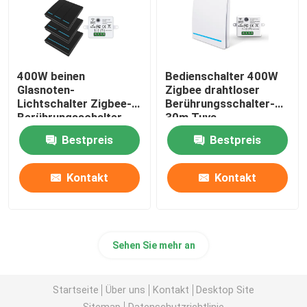
400W beinen
Bedienschalter 400W
Glasnoten-
Zigbee drahtloser
Lichtschalter Zigbee-
Berührungsschalter-
Berührungsschalter-
30m Tuya
86*86*35mm aus
Bestpreis
Bestpreis
Kontakt
Kontakt
Sehen Sie mehr an
Startseite
Über uns
Kontakt
Desktop Site
Sitemap
Datenschutzrichtlinie