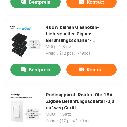
Bestpreis
Kontakt
400W beinen Glasnoten-
Lichtschalter Zigbee-
Berührungsschalter-
86*86*35mm aus
MOQ：1 Satz
Preis：$12 pcs/1-49pcs
Bestpreis
Kontakt
Radioapparat-Router-Ohr 16A
Zigbee Berührungsschalter-3,0
auf weg Gerät
MOQ：1 Satz
Preis：$12 pcs/1-49pcs