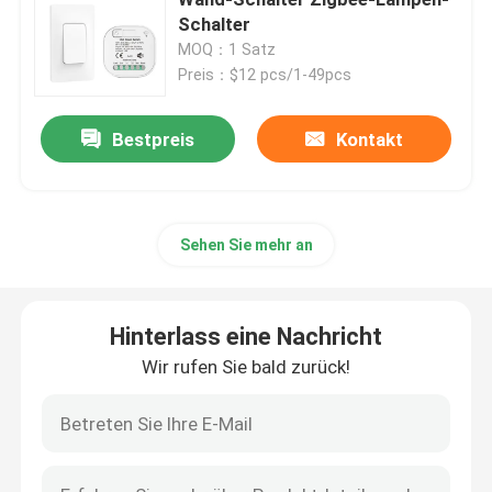
Schalter
MOQ：1 Satz
Drahtloser Fernsteuerungsschalter
Preis：$12 pcs/1-49pcs
Zigbee-Berührungsschalter
Bestpreis
Kontakt
Intelligenter Sockel Wifi
Sehen Sie mehr an
Intelligenter Sockel Zigbee
Hinterlass eine Nachricht
Intelligenter Sockel Homekit
Wir rufen Sie bald zurück!
Selbst- angetriebener drahtloser Schalter
Intelligenter Alarmsensor