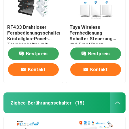
RF433 Drahtloser
Tuya Wireless
Fernbedienungsschalter
Fernbedienung
Kristallglas-Panel-
Schalter Steuerung
Touchschalter mit
und Empfänger
10A-Schalter
Übereinstimmung mit
Bestpreis
Bestpreis
Tuya Modul
Unterstützung Google
Alexa Sprachsteuerung
Kontakt
Kontakt
Zigbee-Berührungsschalter
(15)