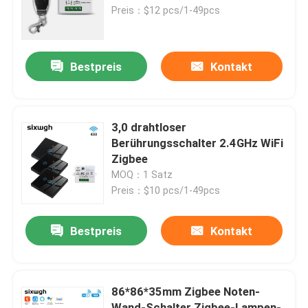
Preis：$12 pcs/1-49pcs
Fabrik-Ausflug
Bestpreis
Kontakt
Qualitätskontrolle
Treten Sie mit uns in Verbindung
3,0 drahtloser
Berührungsschalter 2.4GHz WiFi
Zigbee
Fordern Sie ein Zitat
MOQ：1 Satz
Preis：$10 pcs/1-49pcs
Intelligenter Schalter Homekit
Bestpreis
Kontakt
WLAN-Smart-Switches
86*86*35mm Zigbee Noten-
Zigbee Smart Switch
Wand-Schalter Zigbee-Lampen-