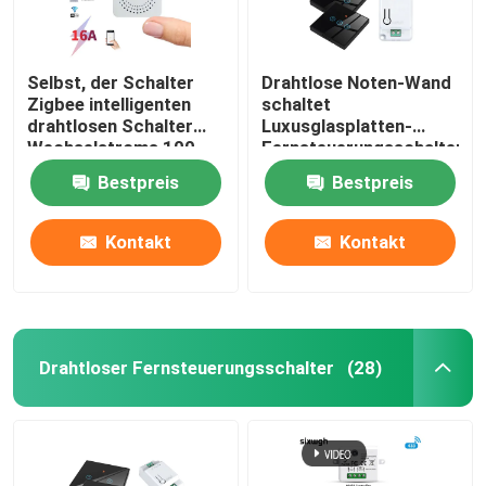
Selbst, der Schalter
Drahtlose Noten-Wand
Zigbee intelligenten
schaltet
drahtlosen Schalter
Luxusglasplatten-
Wechselstroms 100-
Fernsteuerungsschalter
240V Homekit erzeugt
der Satz-RF433 1gang
Bestpreis
Bestpreis
Kontakt
Kontakt
Drahtloser Fernsteuerungsschalter
(28)