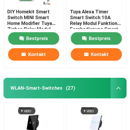
DIY Homekit Smart
Tuya Alexa Timer
Smart Monitor-Kamera
Switch MINI Smart
Smart Switch 10A
Home Modifier Tuya
Relay Modul Funktion
Zigbee Relay Modul
Fernbedienung Smart
Zigbee-Gateway
unterstützt
Switch Unterstützung
Bestpreis
Bestpreis
Fernbedienung und
von Google Alexa
Sprachsteuerung
Sprachsteuerung
Zigbee-Gateway
einfach zu installieren
einfache Installation
Kontakt
Kontakt
Smart Home-System/Gateway
WLAN-Smart-Switches
(27)