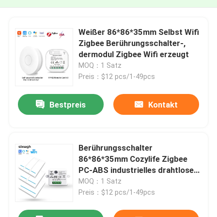
Weißer 86*86*35mm Selbst Wifi
Zigbee Berührungsschalter-,
dermodul Zigbee Wifi erzeugt
MOQ：1 Satz
Preis：$12 pcs/1-49pcs
Bestpreis
Kontakt
Berührungsschalter
86*86*35mm Cozylife Zigbee
PC-ABS industrielles drahtloses
Modul Zigbee
MOQ：1 Satz
Preis：$12 pcs/1-49pcs