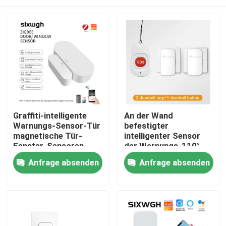
Graffiti-intelligente
An der Wand
Warnungs-Sensor-Tür
befestigter
magnetische Tür-
intelligenter Sensor
Fenster-Sensoren
der Warnungs-110°
ZigBee intelligente
Haus
Anfrage absenden
Anfrage absenden
drahtlose
Produkte
Über uns