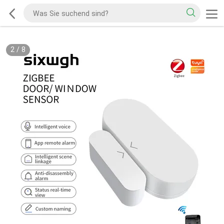
2
/
8