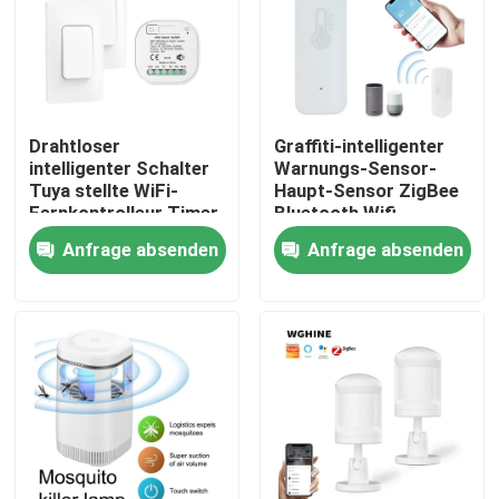
Fabrik-Ausflug
Qualitätskontrolle
Drahtloser
Graffiti-intelligenter
intelligenter Schalter
Warnungs-Sensor-
Tuya stellte WiFi-
Haupt-Sensor ZigBee
Treten Sie mit uns in Verbindung
Fernkontrolleur Timer
Bluetooth Wifi
ein
Anfrage absenden
Anfrage absenden
Fordern Sie ein Zitat
Intelligenter Schalter Homekit
WLAN-Smart-Switches
Zigbee Smart Switch