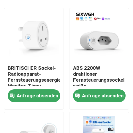
BRITISCHER Sockel-
ABS 2200W
Radioapparat-
drahtloser
Fernsteuerungsenergie-
Fernsteuerungssockel-
Monitor-Timer-
weiße
Fernsteuerungssockel
Fernsteuerungssteckdos
Haus
Anfrage absenden
Anfrage absenden
WIFIS intelligenter
Produkte
Über uns