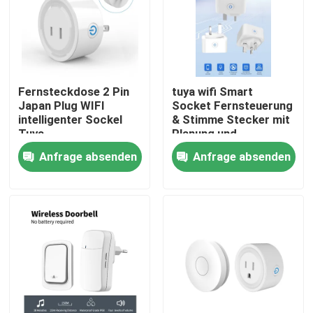
Fabrik-Ausflug
Qualitätskontrolle
Fernsteckdose 2 Pin
tuya wifi Smart
Japan Plug WIFI
Socket Fernsteuerung
intelligenter Sockel
& Stimme Stecker mit
Treten Sie mit uns in Verbindung
Tuya
Planung und
Automatisierung
Anfrage absenden
Anfrage absenden
Funktionen
Fordern Sie ein Zitat
unterstützen Alexa
Sprachsteuerung
Intelligenter Schalter Homekit
WLAN-Smart-Switches
Zigbee Smart Switch