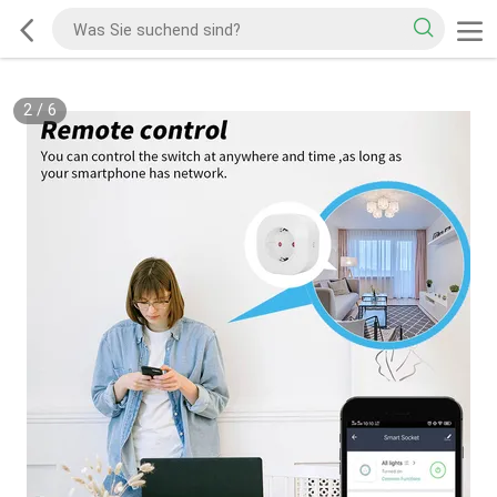
2
/
6