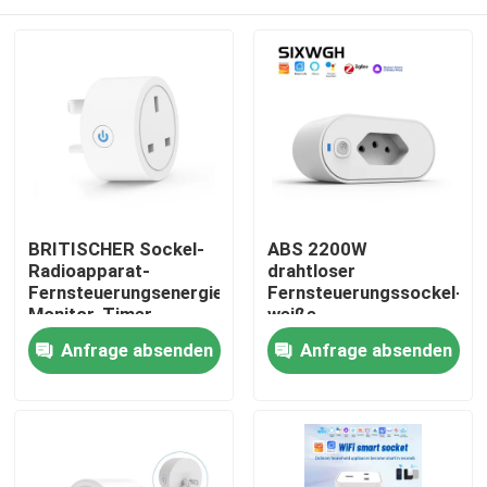
BRITISCHER Sockel-
ABS 2200W
Radioapparat-
drahtloser
Fernsteuerungsenergie-
Fernsteuerungssockel-
Monitor-Timer-
weiße
Fernsteuerungssockel
Fernsteuerungssteckdos
Haus
Anfrage absenden
Anfrage absenden
WIFIS intelligenter
Produkte
Über uns