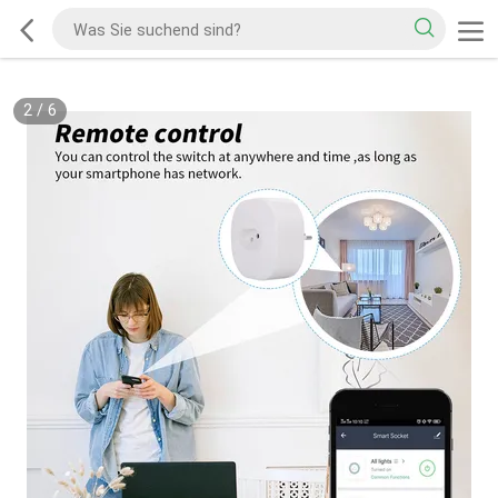
2
/
6