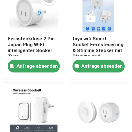
Fabrik-Ausflug
Qualitätskontrolle
Fernsteckdose 2 Pin
tuya wifi Smart
Japan Plug WIFI
Socket Fernsteuerung
intelligenter Sockel
& Stimme Stecker mit
Treten Sie mit uns in Verbindung
Tuya
Planung und
Automatisierung
Anfrage absenden
Anfrage absenden
Funktionen
Fordern Sie ein Zitat
unterstützen Alexa
Sprachsteuerung
Intelligenter Schalter Homekit
WLAN-Smart-Switches
Zigbee Smart Switch