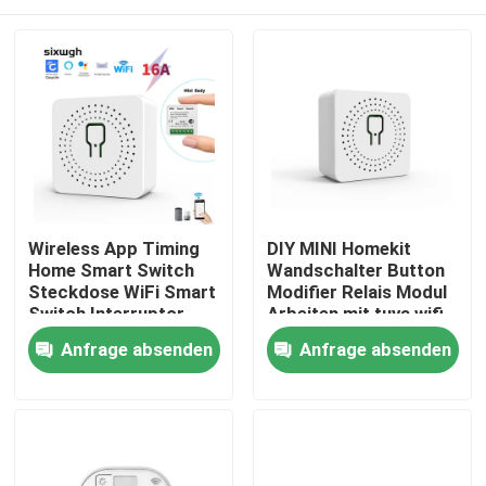
Wireless App Timing
DIY MINI Homekit
Home Smart Switch
Wandschalter Button
Steckdose WiFi Smart
Modifier Relais Modul
Switch Interruptor
Arbeiten mit tuya wifi
Intelligente Relais
App Unterstützung
Haus
Anfrage absenden
Anfrage absenden
Unterstützung
Sprachsteuerungsfunktio
Sprachsteuerung
Produkte
Über uns