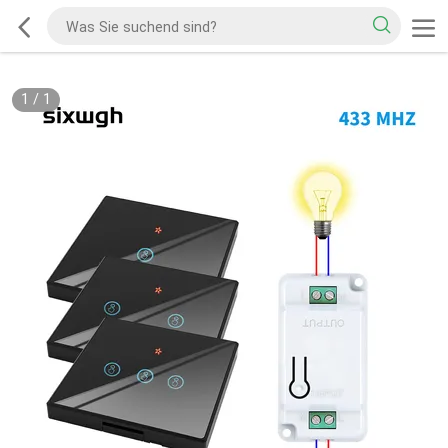
1
/
1