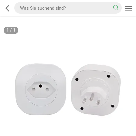
1
/
1