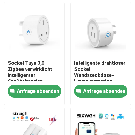
Sockel Tuya 3,0
Intelligente drahtloser
Zigbee verwirklicht
Sockel
intelligenter
Wandsteckdose-
Großbritannien-
Hausautomation
Stecker intelligenten
Zigbee US-Stecker
Anfrage absenden
Anfrage absenden
Wifi-Birnen-Sockel
Wifi im Freien
Haus
Produkte
Über uns