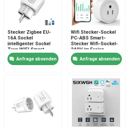
Fabrik-Ausflug
Stecker Zigbee EU-
Wifi Stecker-Sockel
Qualitätskontrolle
16A Sockel
PC-ABS Smart-
intelligenter Sockel
Stecker Wifi-Sockel-
Tuya WIFI Smart
240V im Freien
Treten Sie mit uns in Verbindung
Anfrage absenden
Anfrage absenden
Fordern Sie ein Zitat
Intelligenter Schalter Homekit
WLAN-Smart-Switches
Zigbee Smart Switch