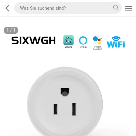
1
/
1