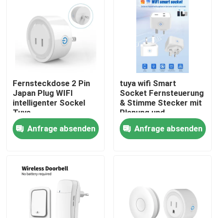
Fabrik-Ausflug
Qualitätskontrolle
Fernsteckdose 2 Pin
tuya wifi Smart
Treten Sie mit uns in Verbindung
Japan Plug WIFI
Socket Fernsteuerung
intelligenter Sockel
& Stimme Stecker mit
Tuya
Planung und
Fordern Sie ein Zitat
Automatisierung
Anfrage absenden
Anfrage absenden
Funktionen
unterstützen Alexa
Intelligenter Schalter Homekit
Sprachsteuerung
WLAN-Smart-Switches
Zigbee Smart Switch