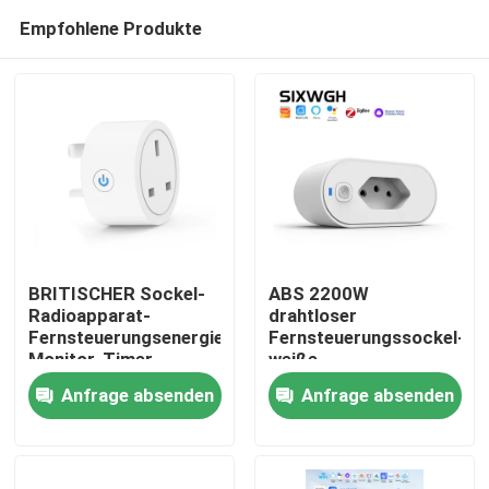
Empfohlene Produkte
BRITISCHER Sockel-
ABS 2200W
Radioapparat-
drahtloser
Fernsteuerungsenergie-
Fernsteuerungssockel-
Haus
Monitor-Timer-
weiße
Fernsteuerungssockel
Fernsteuerungssteckdos
Anfrage absenden
Anfrage absenden
WIFIS intelligenter
Produkte
Über uns