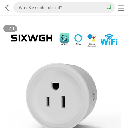
1
/
1