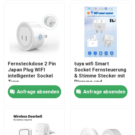
Fabrik-Ausflug
Qualitätskontrolle
Treten Sie mit uns in Verbindung
Fernsteckdose 2 Pin
tuya wifi Smart
Japan Plug WIFI
Socket Fernsteuerung
Fordern Sie ein Zitat
intelligenter Sockel
& Stimme Stecker mit
Tuya
Planung und
Automatisierung
Anfrage absenden
Anfrage absenden
Intelligenter Schalter Homekit
Funktionen
unterstützen Alexa
Sprachsteuerung
WLAN-Smart-Switches
Zigbee Smart Switch