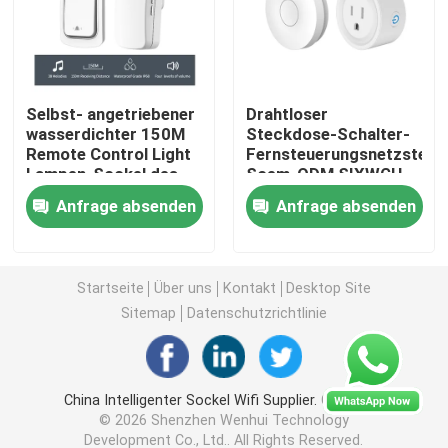
Drahtloser Fernsteuerungsschalter
Selbst- angetriebener
Drahtloser
Zigbee-Berührungsschalter
wasserdichter 150M
Steckdose-Schalter-
Remote Control Light
Fernsteuerungsnetzsteck
Lampen-Sockel des
Soem-ODM SIXWGH
Intelligenter Sockel Wifi
Türklingel-
Anfrage absenden
Anfrage absenden
Fernsteuerungswand-
Ausgang-
Intelligenter Sockel Zigbee
Startseite
Über uns
Kontakt
Desktop Site
Intelligenter Sockel Homekit
Sitemap
Datenschutzrichtlinie
Selbst- angetriebener drahtloser Schalter
China Intelligenter Sockel Wifi Supplier.
Copyright
© 2026 Shenzhen Wenhui Technology
Intelligenter Alarmsensor
Development Co., Ltd.. All Rights Reserved.