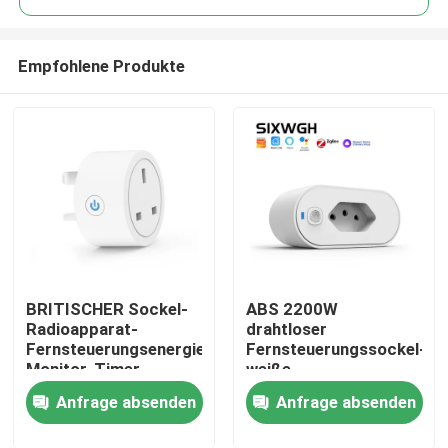
Empfohlene Produkte
BRITISCHER Sockel-
ABS 2200W
Haus
Radioapparat-
drahtloser
Fernsteuerungsenergie-
Fernsteuerungssockel-
Monitor-Timer-
weiße
Produkte
Fernsteuerungssockel
Fernsteuerungssteckdos
Anfrage absenden
Anfrage absenden
WIFIS intelligenter
Über uns