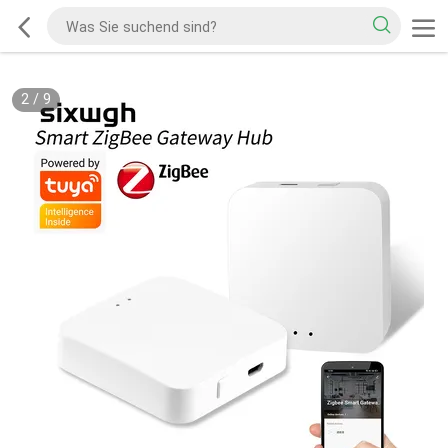
2
/
9