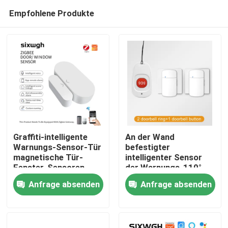
Empfohlene Produkte
Graffiti-intelligente
An der Wand
Warnungs-Sensor-Tür
befestigter
magnetische Tür-
intelligenter Sensor
Haus
Fenster-Sensoren
der Warnungs-110°
ZigBee intelligente
Anfrage absenden
Anfrage absenden
drahtlose
Produkte
Über uns