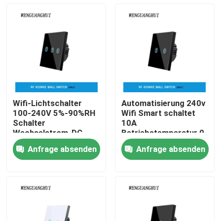
Wifi-Lichtschalter
Automatisierung 240v
100-240V 5%-90%RH
Wifi Smart schaltet
Schalter
10A
Wechselstrom-DC-
Betriebstemperatur 0-
drahtlosen Netzwerks
40℃
Anfrage absenden
Anfrage absenden
Haus
Produkte
Über uns