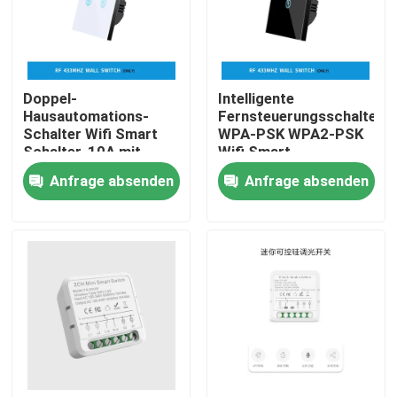
Fabrik-Ausflug
Doppel-
Intelligente
Qualitätskontrolle
Hausautomations-
Fernsteuerungsschalter
Schalter Wifi Smart
WPA-PSK WPA2-PSK
Schalter-10A mit
Wifi Smart
Treten Sie mit uns in Verbindung
Arbeitsfeuchtigkeit
Anfrage absenden
Anfrage absenden
des App-
Steuer5%-90%rh
Fordern Sie ein Zitat
Intelligenter Schalter Homekit
WLAN-Smart-Switches
Zigbee Smart Switch