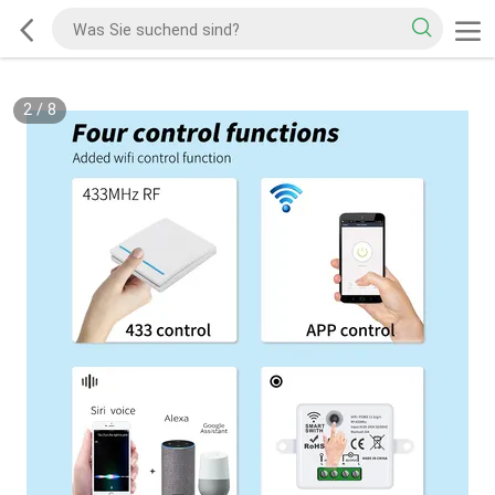
2
/
8