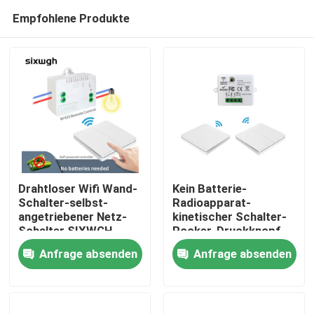
Empfohlene Produkte
Drahtloser Wifi Wand-
Kein Batterie-
Schalter-selbst-
Radioapparat-
angetriebener Netz-
kinetischer Schalter-
Haus
Schalter SIXWGH
Rocker-Druckknopf-
selbst- angetriebener
Anfrage absenden
Anfrage absenden
Lichtschalter
Produkte
Über uns