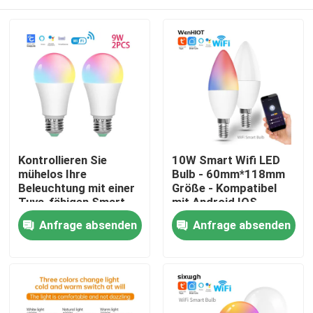
Kontrollieren Sie
10W Smart Wifi LED
mühelos Ihre
Bulb - 60mm*118mm
Beleuchtung mit einer
Größe - Kompatibel
Tuya-fähigen Smart
mit Android IOS
Wifi LED-Bolle
Haus
Anfrage absenden
Anfrage absenden
Produkte
Über uns