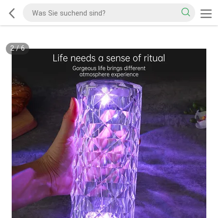
2
/
6