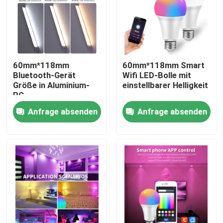
Fabrik-Ausflug
Qualitätskontrolle
60mm*118mm
60mm*118mm Smart
Bluetooth-Gerät
Wifi LED-Bolle mit
Größe in Aluminium-
einstellbarer Helligkeit
Treten Sie mit uns in Verbindung
PC
Anfrage absenden
Anfrage absenden
Fordern Sie ein Zitat
Intelligenter Schalter Homekit
WLAN-Smart-Switches
Zigbee Smart Switch