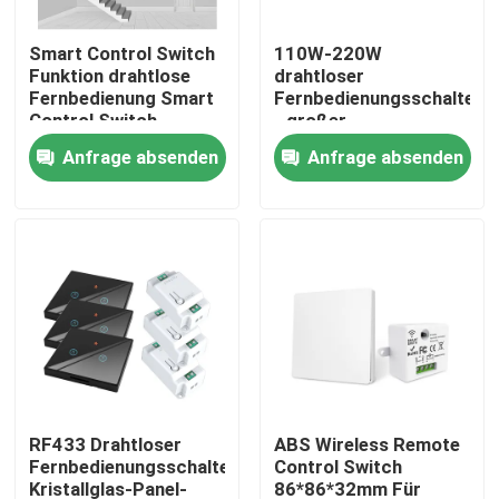
Smart Control Switch
110W-220W
Fabrik-Ausflug
Funktion drahtlose
drahtloser
Fernbedienung Smart
Fernbedienungsschalter
Control Switch
- großer
Qualitätskontrolle
Funktion
Temperaturbereich
Anfrage absenden
Anfrage absenden
für verschiedene
Anwendungen
Treten Sie mit uns in Verbindung
Fordern Sie ein Zitat
Intelligenter Schalter Homekit
WLAN-Smart-Switches
RF433 Drahtloser
ABS Wireless Remote
Fernbedienungsschalter
Control Switch
Zigbee Smart Switch
Kristallglas-Panel-
86*86*32mm Für