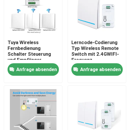
Tuya Wireless
Lerncode-Codierung
Fernbedienung
Typ Wireless Remote
Schalter Steuerung
Switch mit 2.4GWIFI-
und Empfänger
Frequenz
Übereinstimmung mit
Anfrage absenden
Anfrage absenden
Tuya Modul
Unterstützung Google
Alexa
Sprachsteuerung
Haus
Produkte
Über uns