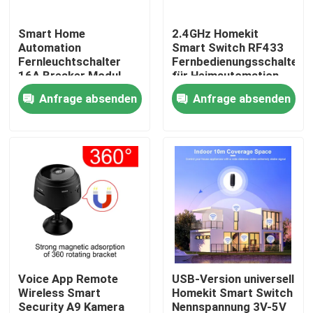
Smart Home
2.4GHz Homekit
Fabrik-Ausflug
Automation
Smart Switch RF433
Fernleuchtschalter
Fernbedienungsschalter
16A Breaker Modul
für Heimautomation
Qualitätskontrolle
Tuya Smart Timer
unterstützen mehrere
Anfrage absenden
Anfrage absenden
Wandlicht Schalter
Funktionen
Unterstützung
Treten Sie mit uns in Verbindung
Sprachsteuerung
Fordern Sie ein Zitat
Intelligenter Schalter Homekit
WLAN-Smart-Switches
Voice App Remote
USB-Version universell
Wireless Smart
Homekit Smart Switch
Zigbee Smart Switch
Security A9 Kamera
Nennspannung 3V-5V