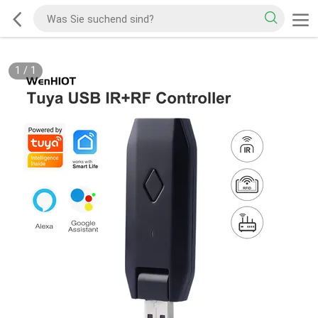
1
/
1