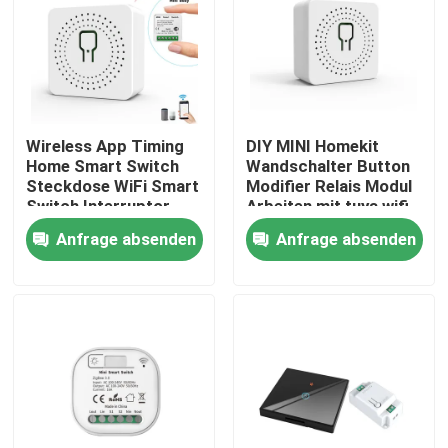
Wireless App Timing
DIY MINI Homekit
Home Smart Switch
Wandschalter Button
Steckdose WiFi Smart
Modifier Relais Modul
Switch Interruptor
Arbeiten mit tuya wifi
Intelligente Relais
App Unterstützung
Anfrage absenden
Anfrage absenden
Unterstützung
Sprachsteuerungsfunktio
Sprachsteuerung
Haus
Produkte
Über uns