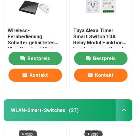
Wireless-
Tuya Alexa Timer
Fernbedienung
Smart Switch 10A
Schalter gehärtetes
Relay Modul Funktion
Glas-Panel mit Mini-
Fernbedienung Smart
Smart-Bremser
Switch Unterstützung
Bestpreis
Bestpreis
bestchoice für alte
von Google Alexa
Version Schaltung
Sprachsteuerung
einfache Installation
Kontakt
Kontakt
WLAN-Smart-Switches
(27)