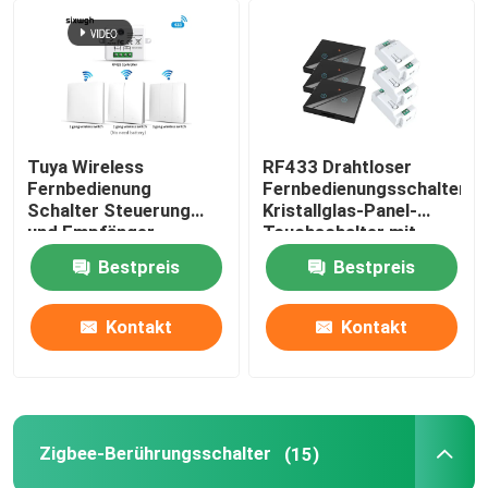
Tuya Wireless
RF433 Drahtloser
Fernbedienung
Fernbedienungsschalter
Schalter Steuerung
Kristallglas-Panel-
und Empfänger
Touchschalter mit
Übereinstimmung mit
10A-Schalter
Bestpreis
Bestpreis
Tuya Modul
Unterstützung Google
Alexa Sprachsteuerung
Kontakt
Kontakt
Zigbee-Berührungsschalter
(15)