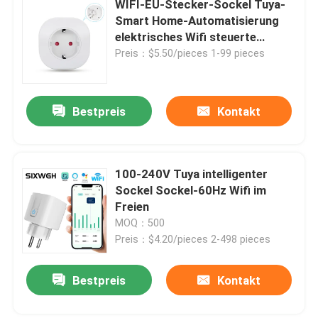
WIFI-EU-Stecker-Sockel Tuya-
Smart Home-Automatisierung
Videotürklingel Wifi
elektrisches Wifi steuerte
Sockel
Preis：$5.50/pieces 1-99 pieces
Drahtlose wasserdichte Türklingel
Bestpreis
Kontakt
Intelligente WLAN-LED-Glühbirne
Touchscreen-Panel für das Smart Home
100-240V Tuya intelligenter
Sockel Sockel-60Hz Wifi im
Freien
Intelligenter Steckdosenstecker
MOQ：500
Preis：$4.20/pieces 2-498 pieces
Intelligentes Sicherheitsschloss
Bestpreis
Kontakt
Intelligenter Schaltkreislaufbrecher