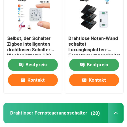
Selbst, der Schalter
Drahtlose Noten-Wand
Zigbee intelligenten
schaltet
drahtlosen Schalter
Luxusglasplatten-
Wechselstroms 100-
Fernsteuerungsschalter
240V Homekit erzeugt
der Satz-RF433 1gang
Bestpreis
Bestpreis
Kontakt
Kontakt
Drahtloser Fernsteuerungsschalter
(28)