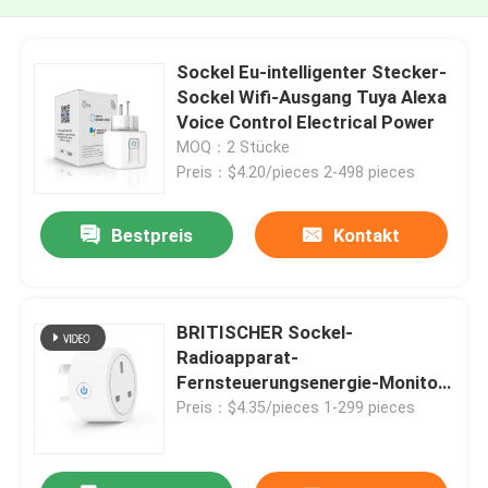
Sockel Eu-intelligenter Stecker-
Sockel Wifi-Ausgang Tuya Alexa
Voice Control Electrical Power
MOQ：2 Stücke
Preis：$4.20/pieces 2-498 pieces
Bestpreis
Kontakt
BRITISCHER Sockel-
Radioapparat-
Fernsteuerungsenergie-Monitor-
Timer-Fernsteuerungssockel
Preis：$4.35/pieces 1-299 pieces
WIFIS intelligenter