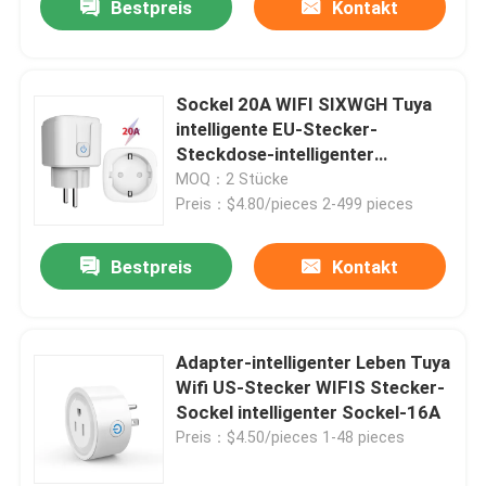
Bestpreis
Kontakt
Sockel 20A WIFI SIXWGH Tuya
intelligente EU-Stecker-
Steckdose-intelligenter
Stecker-Sockel
MOQ：2 Stücke
Preis：$4.80/pieces 2-499 pieces
Bestpreis
Kontakt
Adapter-intelligenter Leben Tuya
Wifi US-Stecker WIFIS Stecker-
Sockel intelligenter Sockel-16A
Preis：$4.50/pieces 1-48 pieces