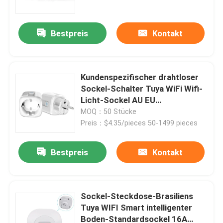
Bestpreis
Kontakt
Kundenspezifischer drahtloser
Sockel-Schalter Tuya WiFi Wifi-
Licht-Sockel AU EU
Großbritannien US
MOQ：50 Stücke
Preis：$4.35/pieces 50-1499 pieces
Bestpreis
Kontakt
Haus
Produkte
Sockel-Steckdose-Brasiliens
Tuya WIFI Smart intelligenter
Boden-Standardsockel 16A
Über uns