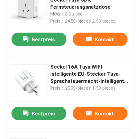
Fernsteuerungsnetzdose
MOQ：2 Stücke
Drahtloser Fernsteuerungsschalter
Preis：$4.50/pieces 2-99 pieces
Zigbee-Berührungsschalter
Bestpreis
Kontakt
Intelligenter Sockel Wifi
Sockel 16A Tuya WIFI
intelligente EU-Stecker Tuya-
Intelligenter Sockel Zigbee
Sprachsteuermacht-intelligenter
Glühlampe-Sockel
Preis：$5.00/pieces 1-99 pieces
Intelligenter Sockel Homekit
Bestpreis
Kontakt
Selbst- angetriebener drahtloser Schalter
Intelligenter Alarmsensor