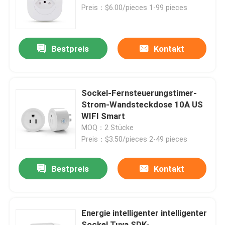
220V 127V 50Hz
Preis：$6.00/pieces 1-99 pieces
Fabrik-Ausflug
Bestpreis
Kontakt
Qualitätskontrolle
Treten Sie mit uns in Verbindung
Sockel-Fernsteuerungstimer-
Strom-Wandsteckdose 10A US
WIFI Smart
Fordern Sie ein Zitat
MOQ：2 Stücke
Preis：$3.50/pieces 2-49 pieces
Intelligenter Schalter Homekit
Bestpreis
Kontakt
WLAN-Smart-Switches
Energie intelligenter intelligenter
Zigbee Smart Switch
Sockel Tuya SDK-