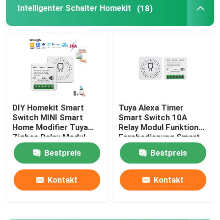
Intelligenter Schalter Homekit
(18)
Drahtloser Fernsteuerungsschalter
Zigbee-Berührungsschalter
Intelligenter Sockel Wifi
DIY Homekit Smart
Tuya Alexa Timer
Switch MINI Smart
Smart Switch 10A
Intelligenter Sockel Zigbee
Home Modifier Tuya
Relay Modul Funktion
Zigbee Relay Modul
Fernbedienung Smart
unterstützt
Switch Unterstützung
Intelligenter Sockel Homekit
Bestpreis
Bestpreis
Fernbedienung und
von Google Alexa
Sprachsteuerung
Sprachsteuerung
einfach zu installieren
einfache Installation
Kontakt
Kontakt
Selbst- angetriebener drahtloser Schalter
Intelligenter Alarmsensor