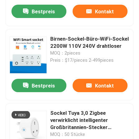
Bestpreis
Kontakt
Birnen-Sockel-Büro-WiFi-Sockel
2200W 110V 240V drahtloser
MOQ：2pieces
Preis：$17/pieces 2-499pieces
Bestpreis
Kontakt
Sockel Tuya 3,0 Zigbee
verwirklicht intelligenter
Großbritannien-Stecker
intelligenten Wifi-Birnen-Sockel
MOQ：50 Stücke