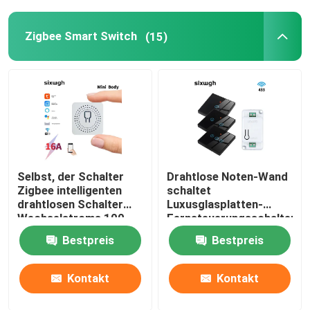
Smart Monitor-Kamera
Zigbee Smart Switch
(15)
Zigbee-Gateway
Zigbee-Gateway
Smart Home-System/Gateway
Selbst, der Schalter
Drahtlose Noten-Wand
Zigbee intelligenten
schaltet
drahtlosen Schalter
Luxusglasplatten-
Wechselstroms 100-
Fernsteuerungsschalter
240V Homekit erzeugt
der Satz-RF433 1gang
Bestpreis
Bestpreis
Kontakt
Kontakt