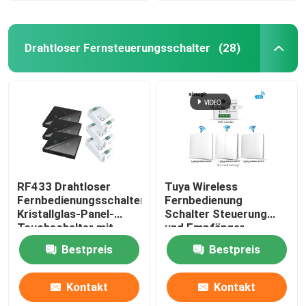
Drahtloser Fernsteuerungsschalter
(28)
RF433 Drahtloser
Tuya Wireless
Fernbedienungsschalter
Fernbedienung
Kristallglas-Panel-
Schalter Steuerung
Touchschalter mit
und Empfänger
10A-Schalter
Übereinstimmung mit
Bestpreis
Bestpreis
Tuya Modul
Unterstützung Google
Alexa Sprachsteuerung
Kontakt
Kontakt