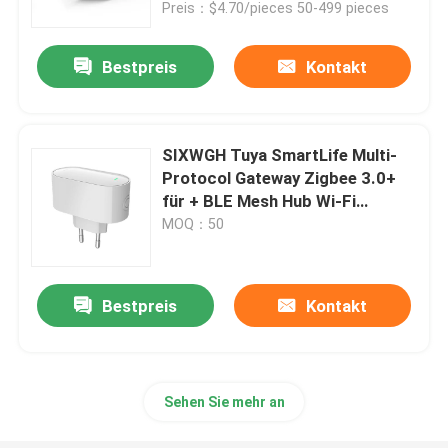
Preis：$4.70/pieces 50-499 pieces
Bestpreis
Kontakt
SIXWGH Tuya SmartLife Multi-
Protocol Gateway Zigbee 3.0+
für + BLE Mesh Hub Wi-Fi
funktioniert mit Alexa/Google
MOQ：50
Home EU Steckgeräte
Bestpreis
Kontakt
Haus
Produkte
Sehen Sie mehr an
Über uns