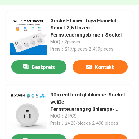
Sockel-Timer Tuya Homekit
Smart 2,6 Unzen
Fernsteuerungsbirnen-Sockel-
MOQ：2pieces
Preis：$17/pieces 2-499pieces
Bestpreis
Kontakt
30m entferntglühlampe-Sockel-
weißer
Fernsteuerungsglühlampe-
Sockel
MOQ：2 PCS
Preis：$4.20/pieces 2-498 pieces