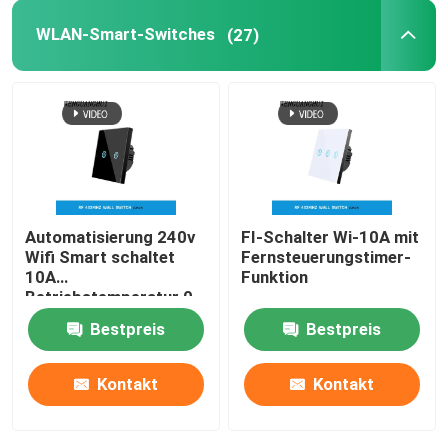
WLAN-Smart-Switches
(27)
Videotürklingel Wifi
Drahtlose wasserdichte Türklingel
Intelligente WLAN-LED-Glühbirne
Automatisierung 240v
FI-Schalter Wi-10A mit
Touchscreen-Panel für das Smart Home
Wifi Smart schaltet
Fernsteuerungstimer-
10A
Funktion
Betriebstemperatur 0-
Intelligenter Steckdosenstecker
40℃
Bestpreis
Bestpreis
Intelligentes Sicherheitsschloss
Kontakt
Kontakt
Intelligenter Schaltkreislaufbrecher