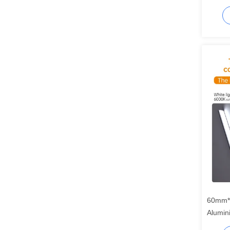
Androi
60mm*1
Alumin