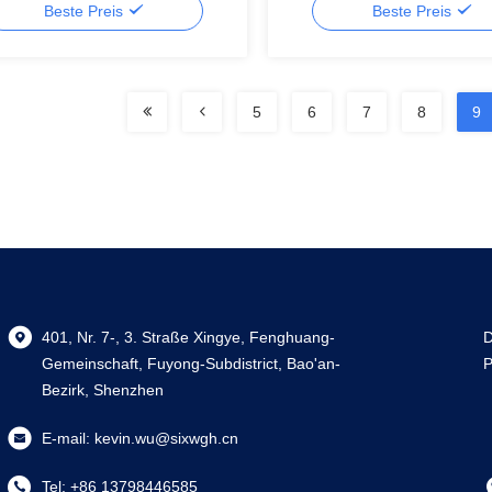
Beste Preis
Beste Preis
5
6
7
8
9
401, Nr. 7-, 3. Straße Xingye, Fenghuang-
D
Gemeinschaft, Fuyong-Subdistrict, Bao'an-
P
Bezirk, Shenzhen
E-mail:
kevin.wu@sixwgh.cn
Tel:
+86 13798446585