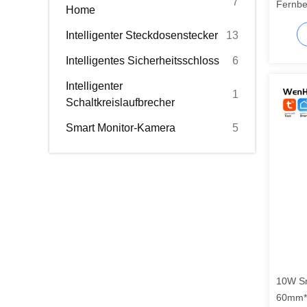
7
Fernbe
Home
Steuer
Intelligenter Steckdosenstecker
13
Intelligentes Sicherheitsschloss
6
Intelligenter
1
Schaltkreislaufbrecher
Smart Monitor-Kamera
5
10W Sm
60mm*1