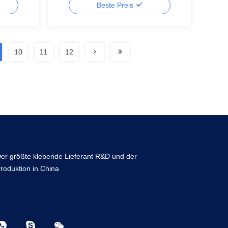
Beste Preis
10
11
12
er größte klebende Lieferant R&D und der
roduktion in China