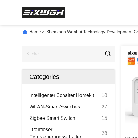
Home
>
Shenzhen Wenhui Technology Development Co.,
Categories
Intelligenter Schalter Homekit
18
WLAN-Smart-Switches
27
Zigbee Smart Switch
15
Drahtloser
28
Fernsteuerungsschalter