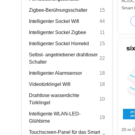
AC/DC 
Smart 
Zigbee-Berührungsschalter
15
Sprach
Intelligenter Sockel Wifi
44
Intelligenter Sockel Zigbee
11
Intelligenter Sockel Homekit
15
Selbst- angetriebener drahtloser
22
Schalter
Intelligenter Alarmsensor
18
Videotürklingel Wifi
18
Drahtlose wasserdichte
10
Türklingel
Intelligente WLAN-LED-
19
Glühbirne
20 m Ü
Touchscreen-Panel für das Smart