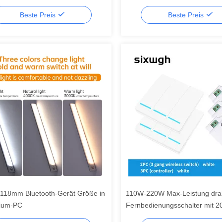
d IOS
110w-220W
Beste Preis
Beste Preis
18mm Bluetooth-Gerät Größe in
110W-220W Max-Leistung drah
ium-PC
Fernbedienungsschalter mit 
Übertragungsabstand