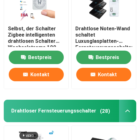
Selbst, der Schalter
Drahtlose Noten-Wand
Zigbee intelligenten
schaltet
drahtlosen Schalter
Luxusglasplatten-
Wechselstroms 100-
Fernsteuerungsschalter
240V Homekit erzeugt
der Satz-RF433 1gang
Bestpreis
Bestpreis
Kontakt
Kontakt
Drahtloser Fernsteuerungsschalter
(28)