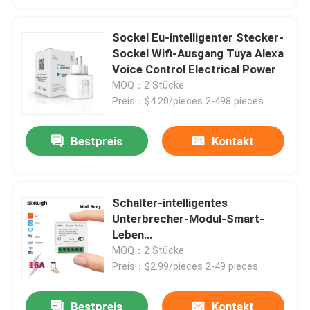
Sockel Eu-intelligenter Stecker-
Sockel Wifi-Ausgang Tuya Alexa
Voice Control Electrical Power
MOQ：2 Stücke
Preis：$4.20/pieces 2-498 pieces
Bestpreis
Kontakt
Schalter-intelligentes
Unterbrecher-Modul-Smart-
Leben
APPfernsteuerungsschalter-
MOQ：2 Stücke
Sprachrelais-Timer Tuya 16A
Preis：$2.99/pieces 2-49 pieces
10A Wifi
Bestpreis
Kontakt