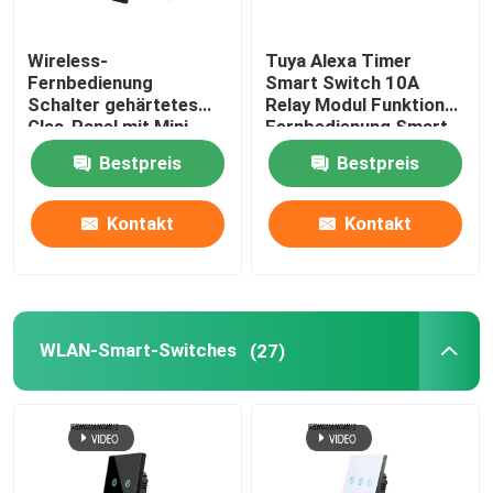
Videotürklingel Wifi
Wireless-
Tuya Alexa Timer
Fernbedienung
Smart Switch 10A
Schalter gehärtetes
Relay Modul Funktion
Drahtlose wasserdichte Türklingel
Glas-Panel mit Mini-
Fernbedienung Smart
Smart-Bremser
Switch Unterstützung
Bestpreis
Bestpreis
bestchoice für alte
von Google Alexa
Intelligente WLAN-LED-Glühbirne
Version Schaltung
Sprachsteuerung
einfache Installation
Kontakt
Kontakt
Touchscreen-Panel für das Smart Home
Intelligenter Steckdosenstecker
WLAN-Smart-Switches
(27)
Intelligentes Sicherheitsschloss
Intelligenter Schaltkreislaufbrecher