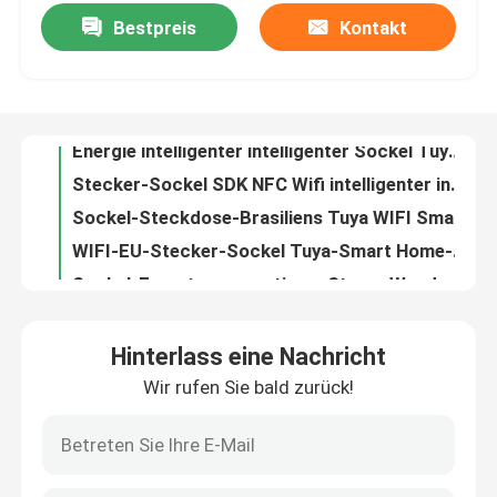
Bestpreis
Kontakt
Stecker-Sockel-Smart Home US Wifi Smart Tuya WIFI Stecker-Sockel
Kundenspezifischer drahtloser Sockel-Schalter Tuya WiFi Wifi-Licht-Sockel AU EU Großbritannien US
Fabrik-Ausflug
Fernsteckdose 2 Pin Japan Plug WIFI intelligenter Sockel Tuya
Energie intelligenter intelligenter Sockel Tuya SDK-Fernsteuerungsnetzdose
Qualitätskontrolle
Stecker-Sockel SDK NFC Wifi intelligenter intelligenter Sockel-16A
Sockel-Steckdose-Brasiliens Tuya WIFI Smart intelligenter Boden-Standardsockel 16A 220V 127V 50Hz
Treten Sie mit uns in Verbindung
WIFI-EU-Stecker-Sockel Tuya-Smart Home-Automatisierung elektrisches Wifi steuerte Sockel
Sockel-Fernsteuerungstimer-Strom-Wandsteckdose 10A US WIFI Smart
Fordern Sie ein Zitat
Sockel 16A Tuya WIFI intelligente EU-Stecker Tuya-Sprachsteuermacht-intelligenter Glühlampe-Sockel
Adapter-intelligenter Leben Tuya Wifi US-Stecker WIFIS Stecker-Sockel intelligenter Sockel-16A
Intelligenter Schalter Homekit
Hinterlass eine Nachricht
Intelligente drahtloser Sockel Wandsteckdose-Hausautomation Zigbee US-Stecker Wifi im Freien
Wir rufen Sie bald zurück!
Sockel Tuya 3,0 Zigbee verwirklicht intelligenter Großbritannien-Stecker intelligenten Wifi-Birnen-Sockel
WLAN-Smart-Switches
Entferntschaltbuchse glühlampe-Sockel EU-Stecker Tuya Smart Wifi Zigbee
Sockel 16A 2 US-Stecker-Smarts Homekit Pin DIY Wifi ermöglichte Stecker-Sockel
Zigbee Smart Switch
SIXWGH-Fernsteuerungslampen-Sockel elektronischer EU-Stecker-wasserdichter kinetische Energie-Schalter