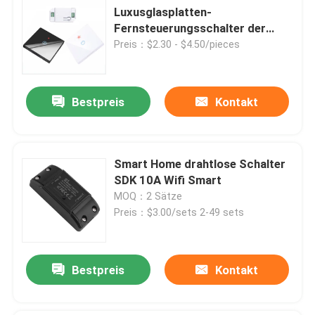
Luxusglasplatten-
Fernsteuerungsschalter der
Satz-RF433 1gang
Preis：$2.30 - $4.50/pieces
Bestpreis
Kontakt
Smart Home drahtlose Schalter
SDK 10A Wifi Smart
MOQ：2 Sätze
Preis：$3.00/sets 2-49 sets
Bestpreis
Kontakt