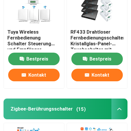
Tuya Wireless
RF433 Drahtloser
Fernbedienung
Fernbedienungsschalter
Schalter Steuerung
Kristallglas-Panel-
und Empfänger
Touchschalter mit
Übereinstimmung mit
10A-Schalter
Bestpreis
Bestpreis
Tuya Modul
Unterstützung Google
Alexa Sprachsteuerung
Kontakt
Kontakt
Zigbee-Berührungsschalter
(15)