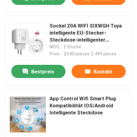
Sockel 20A WIFI SIXWGH Tuya
intelligente EU-Stecker-
Steckdose-intelligenter
Stecker-Sockel
MOQ：2 Stücke
Preis：$4.80/pieces 2-499 pieces
Bestpreis
Kontakt
Haus
App Control Wifi Smart Plug
Kompatibilität IOS/Android
Intelligente Steckdose
Produkte
Über uns