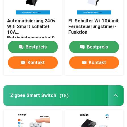
Smart Monitor-Kamera
Automatisierung 240v
FI-Schalter Wi-10A mit
Wifi Smart schaltet
Fernsteuerungstimer-
Zigbee-Gateway
10A
Funktion
Betriebstemperatur 0-
40℃
Bestpreis
Bestpreis
Zigbee-Gateway
Kontakt
Kontakt
Smart Home-System/Gateway
Zigbee Smart Switch
(15)