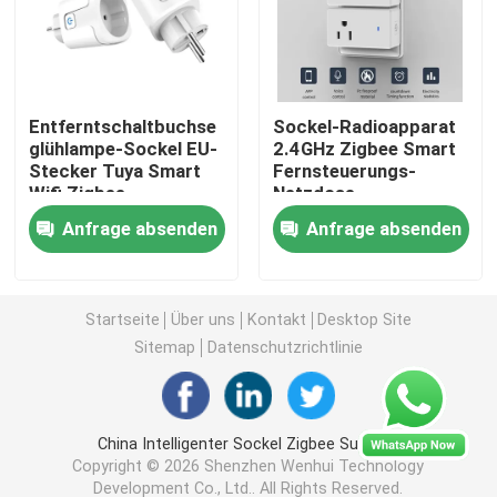
Drahtloser Fernsteuerungsschalter
Entferntschaltbuchse
Sockel-Radioapparat
Zigbee-Berührungsschalter
glühlampe-Sockel EU-
2.4GHz Zigbee Smart
Stecker Tuya Smart
Fernsteuerungs-
Wifi Zigbee
Netzdose
Intelligenter Sockel Wifi
Wechselstroms 100-
Anfrage absenden
Anfrage absenden
240V Zigbee
Intelligenter Sockel Zigbee
Startseite
Über uns
Kontakt
Desktop Site
Intelligenter Sockel Homekit
Sitemap
Datenschutzrichtlinie
Selbst- angetriebener drahtloser Schalter
China Intelligenter Sockel Zigbee Supplier.
Copyright © 2026 Shenzhen Wenhui Technology
Intelligenter Alarmsensor
Development Co., Ltd.. All Rights Reserved.