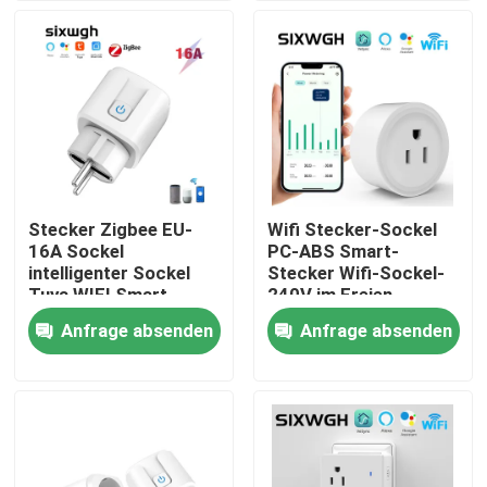
Fabrik-Ausflug
Qualitätskontrolle
Treten Sie mit uns in Verbindung
Stecker Zigbee EU-
Wifi Stecker-Sockel
16A Sockel
PC-ABS Smart-
Fordern Sie ein Zitat
intelligenter Sockel
Stecker Wifi-Sockel-
Tuya WIFI Smart
240V im Freien
Anfrage absenden
Anfrage absenden
Intelligenter Schalter Homekit
WLAN-Smart-Switches
Zigbee Smart Switch