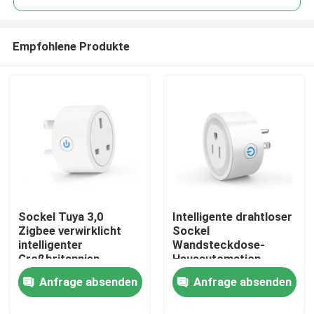
Empfohlene Produkte
Sockel Tuya 3,0
Intelligente drahtloser
Haus
Zigbee verwirklicht
Sockel
intelligenter
Wandsteckdose-
Großbritannien-
Hausautomation
Produkte
Stecker intelligenten
Zigbee US-Stecker
Anfrage absenden
Anfrage absenden
Wifi-Birnen-Sockel
Wifi im Freien
Über uns