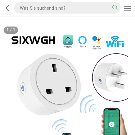
1
/
1