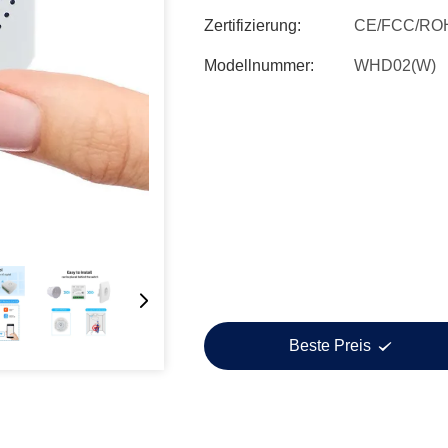
Zertifizierung:
CE/FCC/RO
Modellnummer:
WHD02(W)
Beste Preis