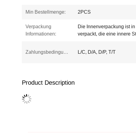
Min Bestellmenge:
2PCS
Verpackung
Die Innenverpackung ist i
Informationen:
verpackt, die eine innere St
Zahlungsbedingungen:
L/C, D/A, D/P, T/T
Product Description