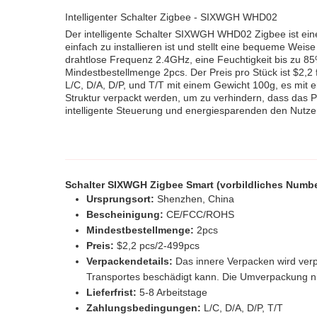
Intelligenter Schalter Zigbee - SIXWGH WHD02
Der intelligente Schalter SIXWGH WHD02 Zigbee ist eine z
einfach zu installieren ist und stellt eine bequeme Wei
drahtlose Frequenz 2.4GHz, eine Feuchtigkeit bis zu 
Mindestbestellmenge 2pcs. Der Preis pro Stück ist $2,2
L/C, D/A, D/P, und T/T mit einem Gewicht 100g, es mit 
Struktur verpackt werden, um zu verhindern, dass das 
intelligente Steuerung und energiesparenden den Nutzen a
Schalter SIXWGH Zigbee Smart (vorbildliches Numb
Ursprungsort:
Shenzhen, China
Bescheinigung:
CE/FCC/ROHS
Mindestbestellmenge:
2pcs
Preis:
$2,2 pcs/2-499pcs
Verpackendetails:
Das innere Verpacken wird verpa
Transportes beschädigt kann. Die Umverpackung ni
Lieferfrist:
5-8 Arbeitstage
Zahlungsbedingungen:
L/C, D/A, D/P, T/T