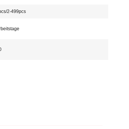
pcs/2-499pcs
rbeitstage
0