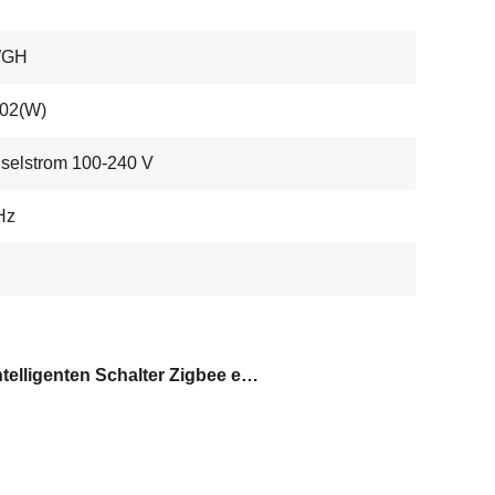
WGH
02(W)
selstrom 100-240 V
Hz
der intelligenten Schalter Zigbee erzeugt