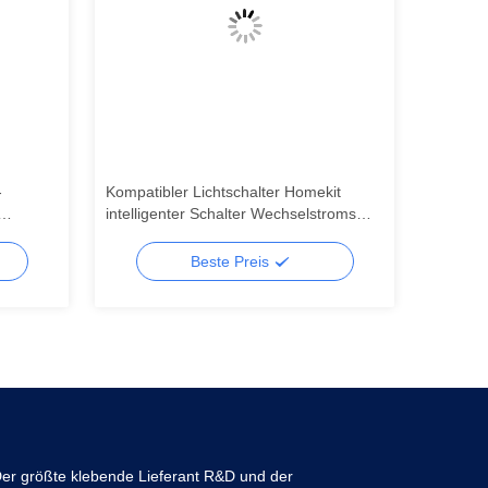
-
Kompatibler Lichtschalter Homekit
Intellig
intelligenter Schalter Wechselstroms
Tuya Zi
100-240V Zigbee
Beste Preis
er größte klebende Lieferant R&D und der