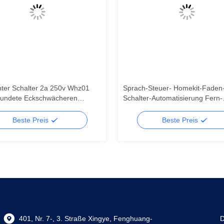
enter Schalter 2a 250v Whz01
Sprach-Steuer- Homekit-Faden
rundete Eckschwächeren
Schalter-Automatisierung Fern-
r des unterbrecher-Rf433
Homekit-Szenen-Schalter
Beste Preis
Beste Preis
401, Nr. 7-, 3. Straße Xingye, Fenghuang-
D