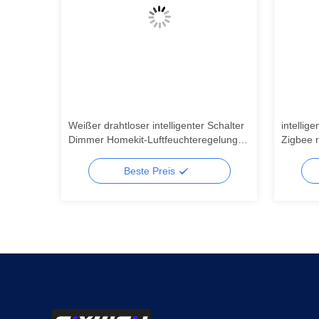
e
Weißer drahtloser intelligenter Schalter
intellig
Dimmer Homekit-Luftfeuchteregelungs-
Zigbee 
≤85%RH 16A Homekit Wifi
Schalte
Homekit
Beste Preis