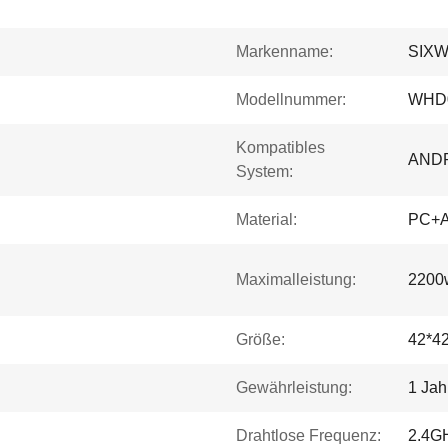
Markenname:
SIX
Modellnummer:
WHD
Kompatibles
ANDR
System:
Material:
PC+
Maximalleistung:
2200
Größe:
42*4
Gewährleistung:
1 Jah
Drahtlose Frequenz:
2.4G