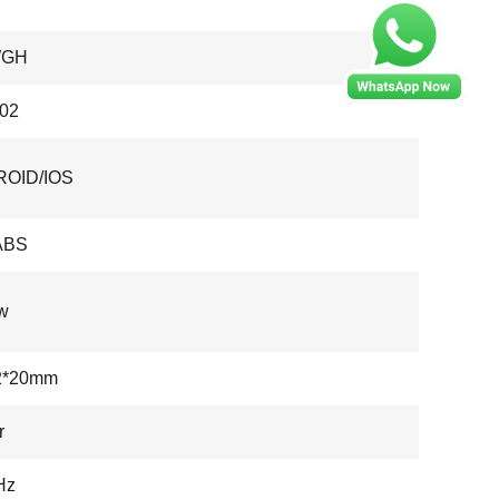
WGH
02
OID/IOS
ABS
w
2*20mm
r
Hz