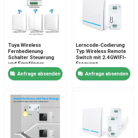
Tuya Wireless
Lerncode-Codierung
Fernbedienung
Typ Wireless Remote
Schalter Steuerung
Switch mit 2.4GWIFI-
und Empfänger
Frequenz
Übereinstimmung mit
Anfrage absenden
Anfrage absenden
Tuya Modul
Unterstützung Google
Alexa
Sprachsteuerung
Haus
Produkte
Über uns