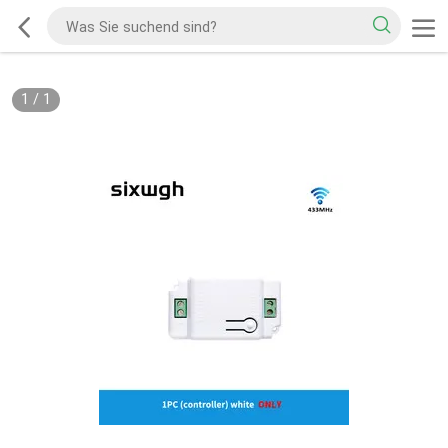
1
/
1