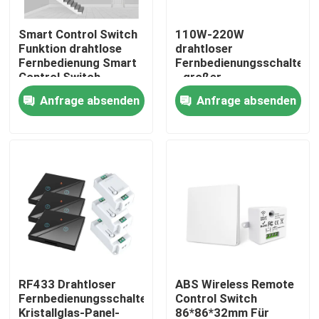
Smart Control Switch
110W-220W
Fabrik-Ausflug
Funktion drahtlose
drahtloser
Fernbedienung Smart
Fernbedienungsschalter
Control Switch
- großer
Qualitätskontrolle
Funktion
Temperaturbereich
Anfrage absenden
Anfrage absenden
für verschiedene
Anwendungen
Treten Sie mit uns in Verbindung
Fordern Sie ein Zitat
Intelligenter Schalter Homekit
WLAN-Smart-Switches
RF433 Drahtloser
ABS Wireless Remote
Fernbedienungsschalter
Control Switch
Zigbee Smart Switch
Kristallglas-Panel-
86*86*32mm Für