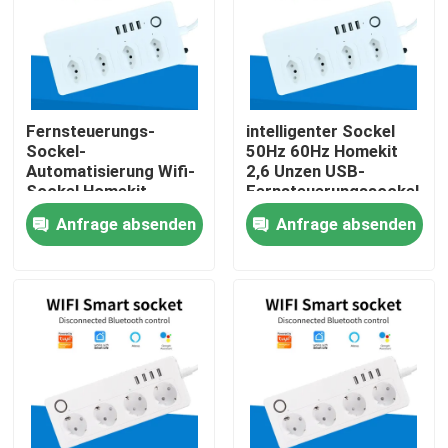
Fabrik-Ausflug
Qualitätskontrolle
Fernsteuerungs-
intelligenter Sockel
Sockel-
50Hz 60Hz Homekit
Automatisierung Wifi-
2,6 Unzen USB-
Treten Sie mit uns in Verbindung
Sockel Homekit
Fernsteuerungssockel-
intelligenter
Anfrage absenden
Anfrage absenden
Fordern Sie ein Zitat
Intelligenter Schalter Homekit
WLAN-Smart-Switches
Zigbee Smart Switch