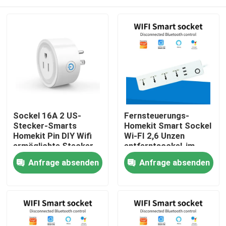
Sockel 16A 2 US-
Fernsteuerungs-
Stecker-Smarts
Homekit Smart Sockel
Homekit Pin DIY Wifi
Wi-FI 2,6 Unzen
ermöglichte Stecker-
entferntsockel-im
Sockel
Freien
Haus
Anfrage absenden
Anfrage absenden
Produkte
Über uns