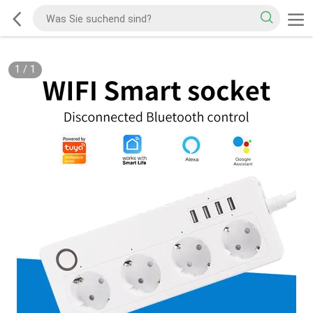
1
/
1