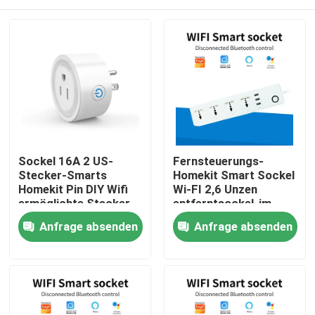
Sockel 16A 2 US-
Fernsteuerungs-
Stecker-Smarts
Homekit Smart Sockel
Homekit Pin DIY Wifi
Wi-FI 2,6 Unzen
ermöglichte Stecker-
entferntsockel-im
Sockel
Freien
Haus
Anfrage absenden
Anfrage absenden
Produkte
Über uns