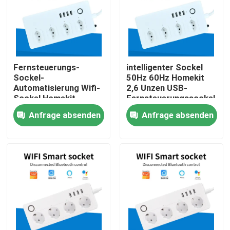
Fabrik-Ausflug
Qualitätskontrolle
Fernsteuerungs-
intelligenter Sockel
Sockel-
50Hz 60Hz Homekit
Automatisierung Wifi-
2,6 Unzen USB-
Treten Sie mit uns in Verbindung
Sockel Homekit
Fernsteuerungssockel-
intelligenter
Anfrage absenden
Anfrage absenden
Fordern Sie ein Zitat
Intelligenter Schalter Homekit
WLAN-Smart-Switches
Zigbee Smart Switch